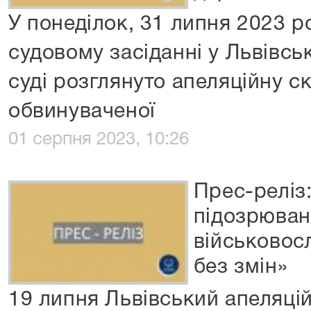
У понеділок, 31 липня 2023 р
судовому засіданні у Львівс
суді розглянуто апеляційну с
обвинуваченої
01 серпня 2023, 10:26
Прес-реліз
підозрюва
військово
без змін»
19 липня Львівський апеляцій