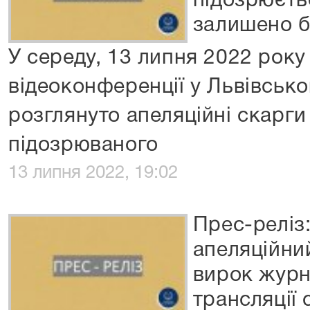
підозрюєтьс
залишено б
У середу, 13 липня 2022 року
відеоконференції у Львівсько
розглянуто апеляційні скарги
підозрюваного
13 липня 2022, 19:02
Прес-реліз
апеляційни
вирок журна
трансляції