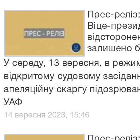
Прес-реліз:
Віце-прези
відсторонен
залишено б
У середу, 13 вересня, в режим
відкритому судовому засіданн
апеляційну скаргу підозрюва
УАФ
14 вересня 2023, 15:46
Прес-реліз: