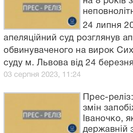
на 8 років
неповноліт
24 липня 2
апеляційний суд розглянув ап
обвинуваченого на вирок Сих
суду м. Львова від 24 березн
03 серпня 2023, 11:24
Прес-реліз
змін запобі
Іваночко, я
державній 