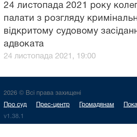
24 листопада 2021 року колег
палати з розгляду криміналь
відкритому судовому засіданн
адвоката
24 листопада 2021, 19:00
2026 © Всі права захищені
Про суд
Прес-центр
Громадянам
Пока
v1.38.1