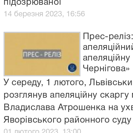
підозрюваної
14 березня 2023, 16:56
Прес-реліз
апеляційни
апеляційну
Чернігова»
У середу, 1 лютого, Львівськ
розглянув апеляційну скаргу
Владислава Атрошенка на ухв
Яворівського районного суду
01 лютого 2023, 13:00