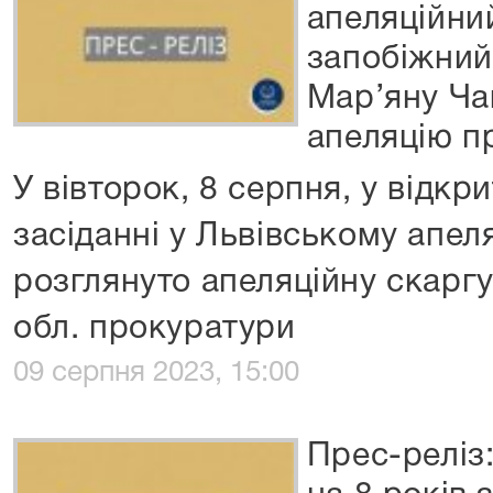
апеляційни
запобіжний
Мар’яну Ча
апеляцію п
У вівторок, 8 серпня, у відк
засіданні у Львівському апел
розглянуто апеляційну скарг
обл. прокуратури
09 серпня 2023, 15:00
Прес-реліз