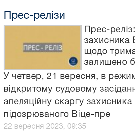
Прес-релізи
Прес-реліз
захисника 
щодо трима
залишено б
У четвер, 21 вересня, в режим
відкритому судовому засіданн
апеляційну скаргу захисника 
підозрюваного Віце-пре
22 вересня 2023, 09:35