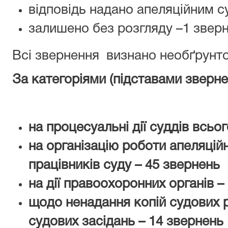
відповідь надано апеляційним с
залишено без розгляду –1 звер
Всі звернення визнано необґрунт
За категоріями (підставами зверне
на процесуальні дії суддів всьо
на організацію роботи апеляційно
працівників суду – 45 звернень
на дії правоохоронних органів –
щодо ненадання копій судових р
судових засідань – 14 звернень