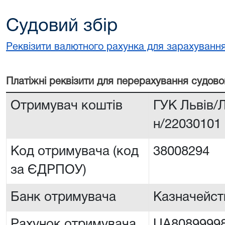
Судовий збір
Реквізити валютного рахунка для зарахування
Платiжнi реквiзити для перерахування судово
Отримувач коштів
ГУК Львiв/Л
н/22030101
Код отримувача (код
38008294
за ЄДРПОУ)
Банк отримувача
Казначейств
Рахунок отримувача
UA8089999