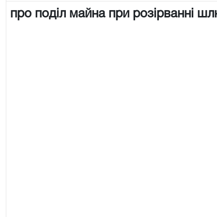
про поділ майна при розірванні ш