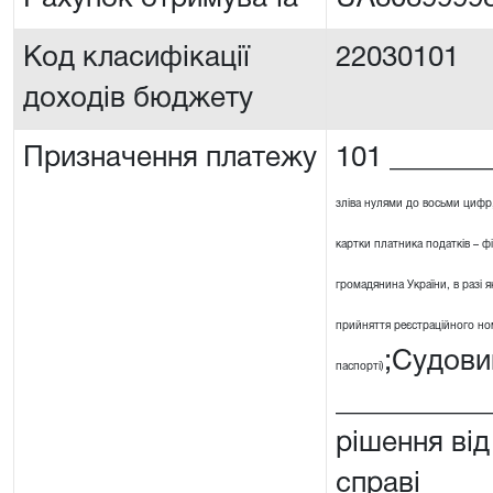
Код класифікації
22030101
доходів бюджету
Призначення платежу
101 _______
зліва нулями до восьми цифр
картки платника податків – ф
громадянина України, в разі я
прийняття реєстраційного номе
;Судови
паспорті)
__________
рішення від
справі ____