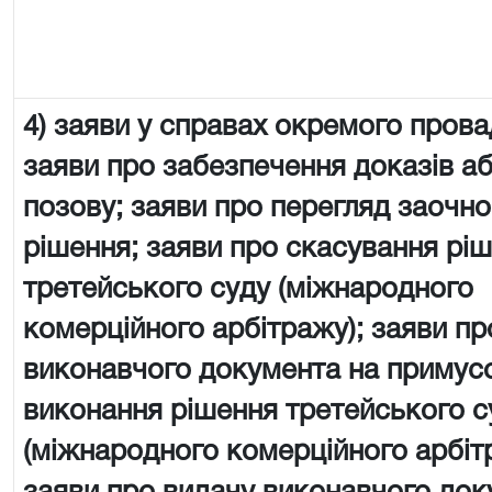
4) заяви у справах окремого пров
заяви про забезпечення доказів а
позову; заяви про перегляд заочно
рішення; заяви про скасування рі
третейського суду (міжнародного
комерційного арбітражу); заяви пр
виконавчого документа на примус
виконання рішення третейського с
(міжнародного комерційного арбіт