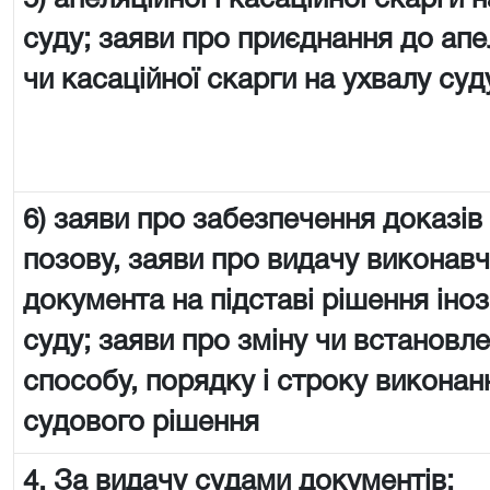
5) апеляційної і касаційної скарги 
суду; заяви про приєднання до апе
чи касаційної скарги на ухвалу суд
6) заяви про забезпечення доказів
позову, заяви про видачу виконав
документа на підставі рішення іно
суду; заяви про зміну чи встановл
способу, порядку і строку виконан
судового рішення
4. За видачу судами документів: