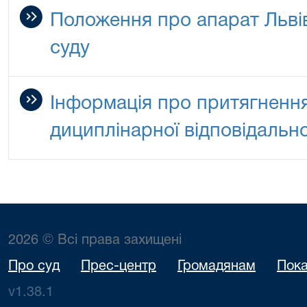
Положення про апарат Льві
суду
Інформація про притягнення
дициплінарної відповідально
2026 © Всі права захищені
Про суд
Прес-центр
Громадянам
Пока
v1.38.1