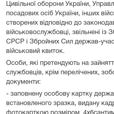
Цивільної оборони України, Управ
посадових осіб України, інших ві
створених відповідно до законодав
військовослужбовці, звільнені із
СРСР і Збройних Сил держав-уча
військовий квиток.
Особи, які претендують на зайнят
службовців, крім перелічених, зоб
документи:
- заповнену особову картку держ
встановленого зразка, видану ка
фотокарткою розміром 4x6сантим