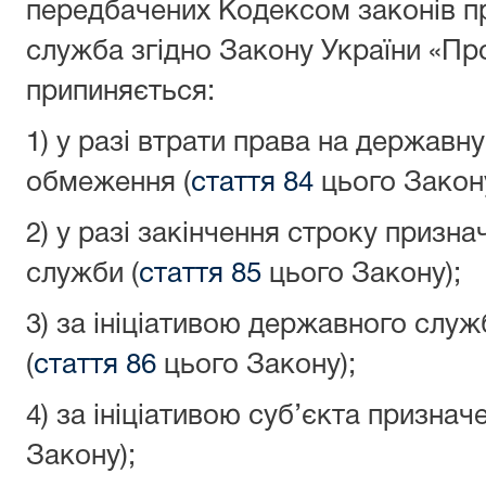
передбачених Кодексом законів п
служба згідно Закону України «П
припиняється:
1) у разі втрати права на державн
обмеження (
стаття 84
цього Закону
2) у разі закінчення строку призн
служби (
стаття 85
цього Закону);
3) за ініціативою державного служ
(
стаття 86
цього Закону);
4) за ініціативою суб’єкта призначе
Закону);