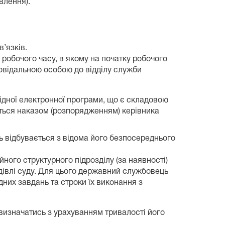
влення).
’язків.
 робочого часу, в якому на початку робочого
повідальною особою до відділу служби
ідної електронної програми, що є складовою
ються наказом (розпорядженням) керівника
нь відбувається з відома його безпосереднього
ного структурного підрозділу (за наявності)
івлі суду. Для цього державний службовець
дних завдань та строки їх виконання з
визначатись з урахуванням тривалості його