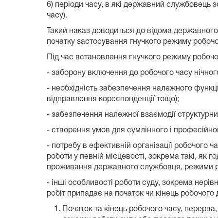
6) періоди часу, в які державний службовець 
часу).
Такий наказ доводиться до відома державного
початку застосування гнучкого режиму робочо
Під час встановлення гнучкого режиму робочо
- заборону включення до робочого часу нічног
- необхідність забезпечення належного функц
відправлення кореспонденції тощо);
- забезпечення належної взаємодії структурни
- створення умов для сумлінного і професійн
- потребу в ефективній організації робочого 
роботи у певній місцевості, зокрема такі, як 
проживання державного службовця, режими роб
- інші особливості роботи суду, зокрема нер
робіт припадає на початок чи кінець робочого 
Початок та кінець робочого часу, перерв