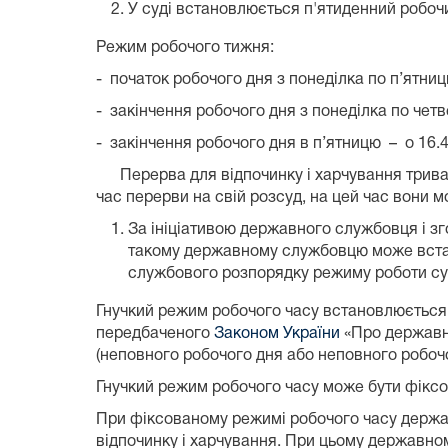
У суді встановлюється п'ятиденний робоч
Режим робочого тижня:
- початок робочого дня з понеділка по п’ятниц
- закінчення робочого дня з понеділка по четв
- закінчення робочого дня в п’ятницю – о 16.4
Перерва для відпочинку і харчування триває
час перерви на свій розсуд, на цей час вони м
За ініціативою державного службовця і зг
такому державному службовцю може встан
службового розпорядку режиму роботи су
Гнучкий режим робочого часу встановлюється 
передбаченого
Законом України
«Про державну
(неповного робочого дня або неповного робочо
Гнучкий режим робочого часу може бути фіксо
При фіксованому режимі робочого часу державн
відпочинку і харчування. При цьому державном