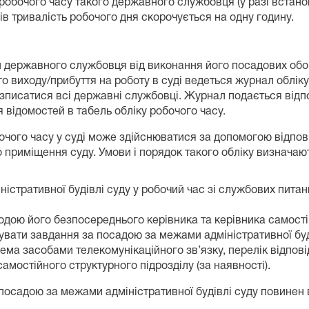
робочого часу такого державного службовця (у разі встано
ів тривалість робочого дня скорочується на одну годину.
и державного службовця від виконання його посадових обов
 виходу/прибуття на роботу в суді ведеться журнал обліку
розписатися всі державні службовці. Журнал подається від
відомостей в табель обліку робочого часу.
очого часу у суді може здійснюватися за допомогою відпов
 приміщення суду. Умови і порядок такого обліку визнача
істративної будівлі суду у робочий час зі службових пита
одою його безпосереднього керівника та керівника самостій
вати завдання за посадою за межами адміністративної буд
ема засобами телекомунікаційного зв’язку, перелік відпові
амостійного структурного підрозділу (за наявності).
осадою за межами адміністративної будівлі суду повинен 