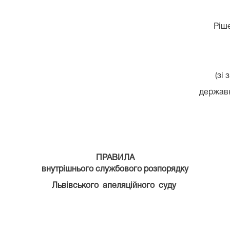
Ріш
(зі
державн
ПРАВИЛА
внутрішнього службового розпорядку
Львівського апеляційного суду