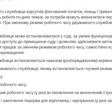
о службовця відсутній фіксований початок, кінець і трива
 роботи по днях тижня, за потреби можуть визначатися пер
ці. При змінному режимі робочого часу державного службов
бовця може встановлюватися у суді, за умови функціонува
 доступу до приміщення суду і дозволяє здійснювати авто
 працює за змінним режимом робочого часу, самостійно ко
 перевищення.
бовця встановлюється наказом (розпорядженням) керівник
) державного службовця, якому встановлюється гнучкий режим
у;
робочого часу;
жим робочого часу (у разі встановлення на визначений строк
ку і закінчення перерви для відпочинку і харчування (у раз