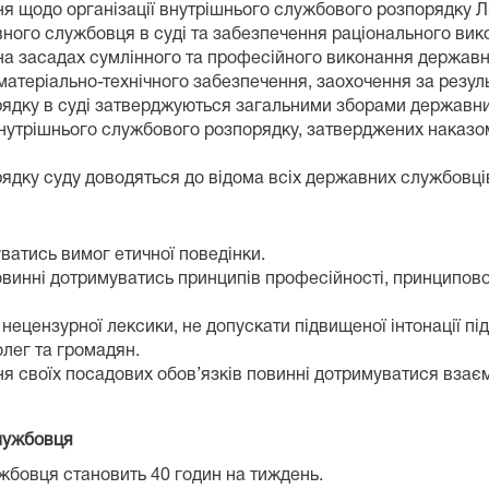
 щодо організації внутрішнього службового розпорядку Льв
ого службовця в суді та забезпечення раціонального вико
на засадах сумлінного та професійного виконання державн
матеріально-технічного забезпечення, заохочення за резул
ядку в суді затверджуються загальними зборами державни
нутрішнього службового розпорядку, затверджених наказом
ку суду доводяться до відома всіх державних службовців, 
ватись вимог етичної поведінки.
овинні дотримуватись принципів професійності, принципово
нецензурної лексики, не допускати підвищеної інтонації п
лег та громадян.
я своїх посадових обов’язків повинні дотримуватися взаєм
службовця
жбовця становить 40 годин на тиждень.