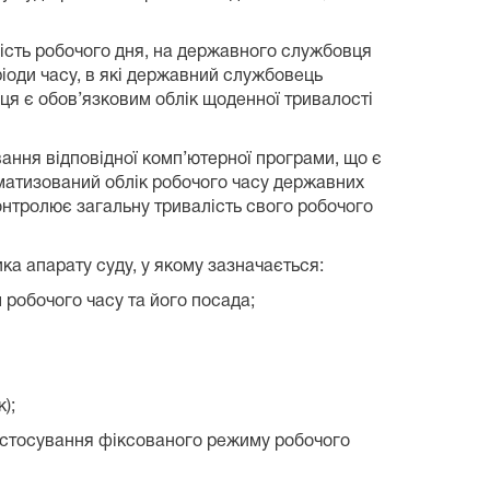
лість робочого дня, на державного службовця
іоди часу, в які державний службовець
ця є обов’язковим облік щоденної тривалості
ння відповідної комп’ютерної програми, що є
матизований облік робочого часу державних
нтролює загальну тривалість свого робочого
а апарату суду, у якому зазначається:
 робочого часу та його посада;
);
і застосування фіксованого режиму робочого