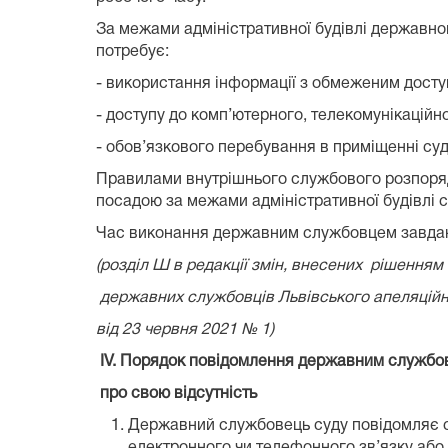
За межами адміністративної будівлі державно
потребує:
- використання інформації з обмеженим досту
- доступу до комп’ютерного, телекомунікацій
- обов’язкового перебування в приміщенні суд
Правилами внутрішнього службового розпоряд
посадою за межами адміністративної будівлі с
Час виконання державним службовцем завдань 
(розділ Ш в редакції змін, внесених рішенням
державних службовців Львівського апеляційн
від 23 червня 2021 № 1)
ІV. Порядок повідомлення державним служб
про свою відсутність
Державний службовець суду повідомляє св
електронного чи телефонного зв’язку або