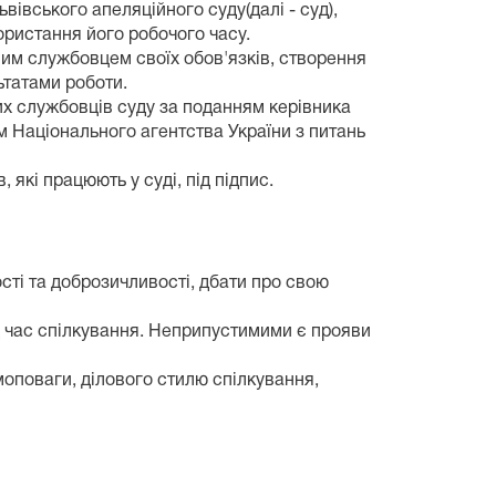
івського апеляційного суду(далі - суд),
ристання його робочого часу.
им службовцем своїх обов'язків, створення
ьтатами роботи.
х службовців суду за поданням керівника
 Національного агентства України з питань
які працюють у суді, під підпис.
сті та доброзичливості, дбати про свою
ід час спілкування. Неприпустимими є прояви
оповаги, ділового стилю спілкування,