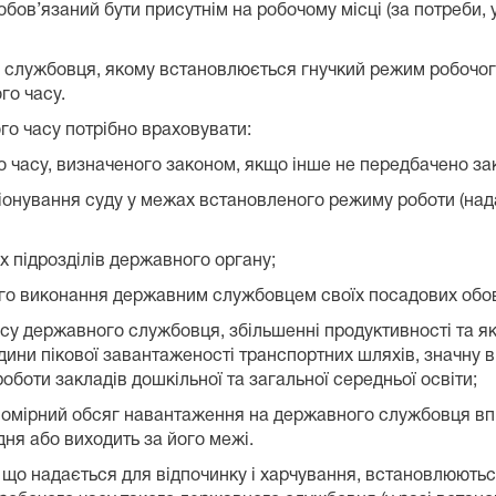
зобов’язаний бути присутнім на робочому місці (за потреби,
 службовця, якому встановлюється гнучкий режим робочого
го часу.
го часу потрібно враховувати:
о часу, визначеного законом, якщо інше не передбачено за
іонування суду у межах встановленого режиму роботи (над
х підрозділів державного органу;
ого виконання державним службовцем своїх посадових обов
часу державного службовця, збільшенні продуктивності та я
години пікової завантаженості транспортних шляхів, значну в
оти закладів дошкільної та загальної середньої освіти;
івномірний обсяг навантаження на державного службовця вп
дня або виходить за його межі.
а, що надається для відпочинку і харчування, встановлюют