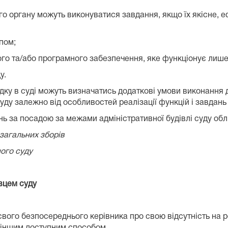
го органу можуть виконуватися завдання, якщо їх якісне, 
пом;
ного та/або програмного забезпечення, яке функціонує лиш
у.
ку в суді можуть визначатись додаткові умови виконання
уду залежно від особливостей реалізації функцій і завдань 
за посадою за межами адміністративної будівлі суду облі
 загальних зборів
ого суду
овцем
суду
ого безпосереднього керівника про свою відсутність на р
 іншим доступним способом.