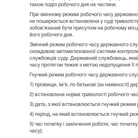
також поділ робочого дня на частини.
При змінному режимі робочого часу державног
не поширюється встановлена у суді тривалість
зобов’язаний бути присутнім на робочому міс
його робочого дня.
Змінний режим робочого часу державного служ
складовою автоматизованої системи контролю
службовців суду. Державний службовець, який
часу протягом тижня з метою недопущення її
Гнучкий режим робочого часу державного служ
1) прізвище, ім’я, по батькові (за наявності
2) встановлена норма тривалості робочого час
3) дата, з якої встановлюється гнучкий режим 
4) період, на який встановлюється гнучкий ре
5) час початку і закінчення роботи, час почат
часу);