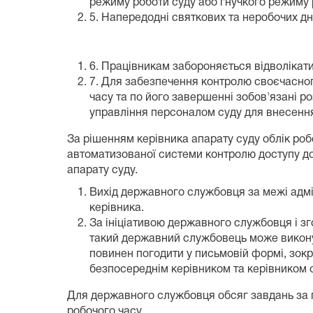
режиму роботи суду або гнучкого режиму 
5. Напередодні святкових та неробочих дн
6. Працівникам забороняється відволікат
7. Для забезпечення контролю своєчасного
часу та по його завершенні зобов'язані 
управління персоналом суду для внесення 
За рішенням керівника апарату суду облік роб
автоматизованої системи контролю доступу до
апарату суду.
Вихід державного службовця за межі адмін
керівника.
За ініціативою державного службовця і зг
такий державний службовець може викону
повинен погодити у письмовій формі, зокр
безпосереднім керівником та керівником с
Для державного службовця обсяг завдань за п
робочого часу.