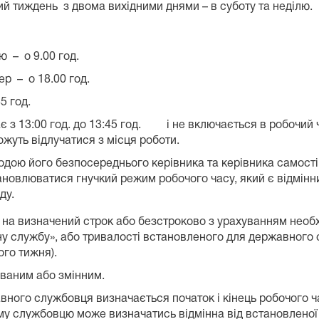
ий тиждень з двома вихідними днями – в суботу та неділю.
ю – о 9.00 год.
ер – о 18.00 год.
5 год.
 з 13:00 год. до 13:45 год. і не включається в робочий 
ожуть відлучатися з місця роботи.
одою його безпосереднього керівника та керівника самостій
овлюватися гнучкий режим робочого часу, який є відмінн
ду.
на визначений строк або безстроково з урахуванням необх
 службу», або тривалості встановленого для державного 
го тижня).
ваним або змінним.
ого службовця визначається початок і кінець робочого час
у службовцю може визначатись відмінна від встановленої у