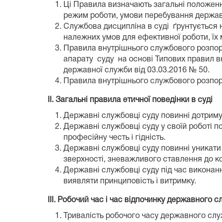
Ці Правила визначають загальні положення
режим роботи, умови перебування державн
Службова дисципліна в суді ґрунтується 
належних умов для ефективної роботи, їх 
Правила внутрішнього службового розпор
апарату суду на основі Типових правил в
державної служби від 03.03.2016 № 50.
Правила внутрішнього службового розпоряд
ІІ. Загальні правила етичної поведінки в суді
Державні службовці суду повинні дотриму
Державні службовці суду у своїй роботі п
професійну честь і гідність.
Державні службовці суду повинні уникати 
зверхності, зневажливого ставлення до ко
Державні службовці суду під час виконанн
виявляти принциповість і витримку.
ІІІ. Робочий час і час відпочинку державного 
Тривалість робочого часу державного слу