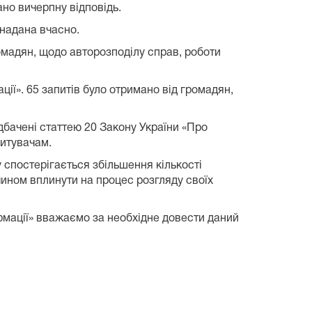
ано вичерпну відповідь.
 надана вчасно.
омадян, щодо авторозподілу справ, роботи
ції». 65 запитів було отримано від громадян,
дбачені статтею 20 Закону України «Про
питувачам.
 спостерігається збільшення кількості
чином вплинути на процес розгляду своїх
рмації» вважаємо за необхідне довести даний