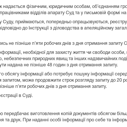
ож надається фізичним, юридичним особам, об’єднанням гро
рацівниками відділів апарату Суд та у письмовій формі на
у Суду, приймаються, попередньо опрацьовуються, реєструю
відповідно до Інструкції з діловодства в апеляційному зага
ись не пізніше п’яти робочих днів з дня отримання запиту 
нформації, необхідної для захисту життя чи свободи особи,
роф, небезпечних природних явищ та інших надзвичайних поді
ути надана не пізніше 48 годин з дня отримання запиту.
о обсягу інформації або потребує пошуку інформації серед з
м запитом, може продовжити строк розгляду запиту до 20 р
ізніше п’яти робочих днів з дня отримання запиту.
єстрації в Суді.
ю передбачає виготовлення копій документів обсягом більш
я та друк. При наданні особі інформації про себе та інформ