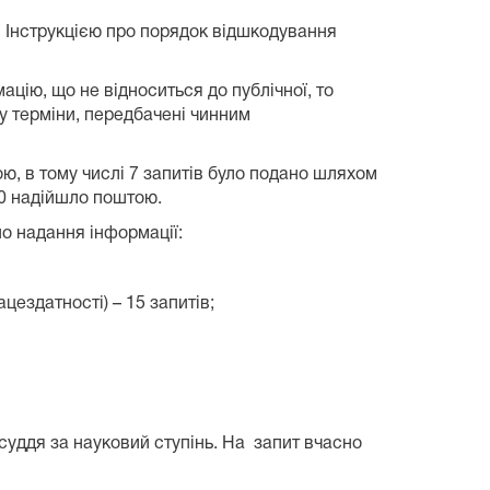
я Інструкцією про порядок відшкодування
ацію, що не відноситься до публічної, то
 у терміни, передбачені чинним
ю, в тому числі 7 запитів було подано шляхом
10 надійшло поштою.
о надання інформації:
цездатності) – 15 запитів;
 суддя за науковий ступінь. На запит вчасно