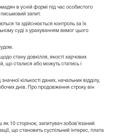
мадян в усній формі під час особистого
 письмовий запит.
ться та здійснюється контроль за їх
льному суді з урахуванням вимог цього
Судом.
 щодо стану довкілля, якості харчових
й, що сталися або можуть статись і
начної кількості даних, начальник відділу,
обочих днів. Про продовження строку він
 як 10 сторінок, запитувач зобов’язаний
ації, що становить суспільний інтерес, плата