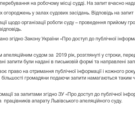
 перебування на робочому місці судді. На запит вчасно над
 огороджень у залах судових засідань. Відповідь на запит
ції щодо організації роботи суду – проведення прийому гр
відповідь.
дано згідно Закону України «Про доступ до публічної інформа
м апеляційним судом за 2019 рік, розглянуті у строки, пере
 дані запити були надані в письмовій формі та направлені за
є право на отримання публічної інформації і кожного року
ій більшості громадяни подаючи запити намагаються таким 
ації за запитами згідно ЗУ «Про доступ до публічної інфо
 та працівників апарату Львівського апеляційного суду.