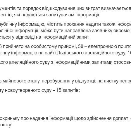
кументів та порядок відшкодування цих витрат визначаєтьс
ентів, які надаються запитувачам інформації.
публічну інформацію, містить прохання надати також інформ
ублічної інформації, може бути направлена заявнику окремо
ься у відповіді на інформаційний запит.
 26 прийнято на особистому прийомі, 58 – електронною пошто
ічну інформацію на сайті Львівського апеляційного суду, 
ого апеляційного суду з інформаційними запитами стосовн
 майнового стану, перебування у відпустці, на листку непра
у новоутвореного суду – 15 запитів;
ну скриньку про надання інформації щодо здійснення доплат
пошту.