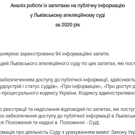
Аналіз роботи із запитами на публічну інформацію
у Львівському апеляційному суді
за 2020 рік
целярією зареєстровано 94 інформаційні запити.
ідей Львівського апеляційного суду по цих запитах, які пос
забезпеченням доступу до публічної інформації, здійснюєть
судоустрій і статус суддів», «Про інформацію», «Про доступ
-процесуального кодексу України, Кодексу адміністративно
реєстрації та надіслання відповідей по запитах, які поступ
ро забезпечення доступу до публічної інформації в Львівсь
алі Положення та надалі в Положенні - Суд).
мація про діяльність Суду з урахуванням вимог Закону Укра