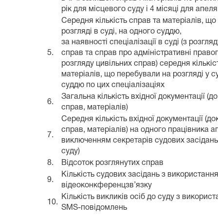
рік для місцевого суду і 4 місяці для апеля
Середня кількість справ та матеріалів, щ
розгляді в суді, на одного суддю,
за наявності спеціалізації в суді (з розгл
5.
справ та справ про адміністративні право
розгляду цивільних справ) середня кількіс
матеріалів, що перебували на розгляді у с
суддю по цих спеціалізаціях
Загальна кількість вхідної документації (д
6.
справ, матеріалів)
Середня кількість вхідної документації (до
справ, матеріалів) на одного працівника а
7.
виключенням секретарів судових засідань 
суду)
8.
Відсоток розглянутих справ
Кількість судових засідань з використан
9.
відеоконкференцзв’язку
Кількість викликів осіб до суду з викорис
10.
SMS-повідомлень