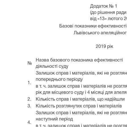
Додаток № 1
(до рішення ради
від «13» лютого 
Базові показники ефективності
Львівського апеляційног
2019 рік
Назва базового показника ефективності
№
діяльності суду
Залишок справ і матеріалів, які не розглян
попереднього періоду
1.
в т. ч. залишок справ і матеріалів не розг
рік для місцевого суду і 4 місяці для апеля
2.
Кількість справ і матеріалів, що надійшли
3.
Кількість розглянутих справ і матеріалів
Залишок справ і матеріалів, які не розглян
наступний період
4.
в т. ч. залишок справ і матеріалів не розг