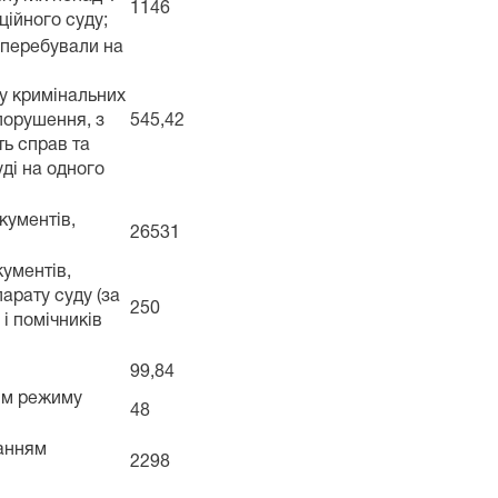
1146
ційного суду;
о перебували на
яду кримінальних
порушення, з
545,42
ть справ та
уді на одного
окументів,
26531
кументів,
парату суду (за
250
і помічників
99,84
ням режиму
48
танням
2298