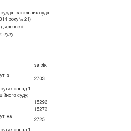
 суддів загальних судів
2014 року№ 21)
 діяльності
о суду
за рік
уті з
2703
лянутих понад 1
ційного суду;
15296
15272
уті на
2725
лянутих понад 1