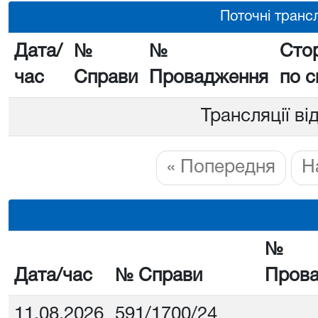
Поточні трансл
Дата/
№
№
Сто
час
Справи
Провадження
по с
Трансляції ві
« Попередня
Н
№
Дата/час
№ Справи
Пров
11.08.2026
591/1700/24