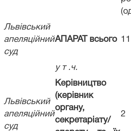
(о
Львівський
апеляційний
АПАРАТ всього
11
суд
у т .ч.
Керівництво
(керівник
Львівський
органу,
апеляційний
2
секретаріату/
суд