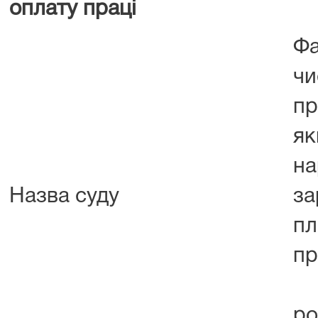
оплату праці
Фа
чи
пр
як
на
Назва суду
за
пл
пр
ро