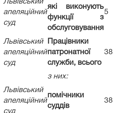
Львівський
які виконують
апеляційний
5
функції з
суд
обслуговування
Львівський
Працівники
апеляційний
патронатної
38
суд
служби, всього
з них:
Львівський
помічники
апеляційний
38
суддів
суд