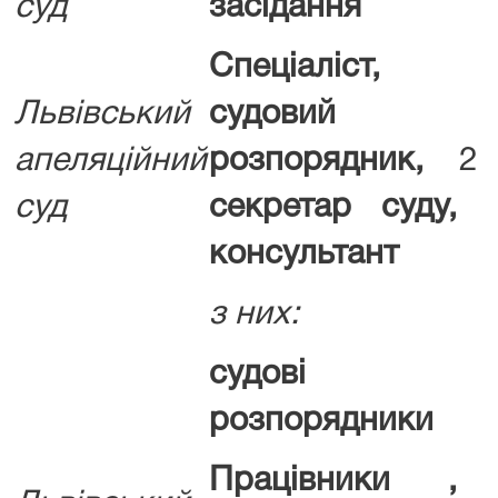
суд
засідання
Спеціаліст,
Львівський
судовий
апеляційний
розпорядник,
2
суд
секретар суду,
консультант
з них:
судові
розпорядники
Працівники ,