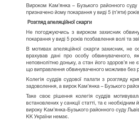
Вироком Кам’янка – Бузького районного суду Л
призначено йому покарання у виді 5 (п’яти) рокі
Розгляд апеляційної скарги
Не погоджуючись з вироком захисник обвинув
покарання у виді 5 років позбавлення волі та з
В мотивах апеляційної скарги захисник, не о
врахував дані про особу обвинуваченого, як
неповнолітню доньку, а стан його здоров’я не 
що виправлення обвинуваченого можливе без ре
Колегія суддів судової палати з розгляду кр
задоволення, а вирок Кам’янка – Бузького район
Таке своє рішення колегія суддів мотивува
встановлених у санкції статті, та є необхідним
вироку Кам’янка-Бузького районного суду Львів
КК України немає.