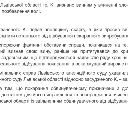
ьвівської області гр. К. визнано винним у вчиненні злочи
в позбавлення волі.
аченого К. подав апеляційну скаргу, в якій просив ви
вільнити останнього від відбування покарання з випробуван
спорюючи фактичні обставини справи, покликався на те,
ий визнав свою вину, раніше не притягувався до крим
є задовільним, що підтверджується наявністю ряду хроніч
ального відбування покарання, а оскаржуваний вирок є н
имінальних справ Львівського апеляційного суду ухвали
ного суду Львівської області відносно засудженого К. – за
ла тим, що покарання обвинуваченому призначене з д
 й достатнім для його виправлення та попередження вчинен
ської області із звільненням обвинуваченого від відбуванн