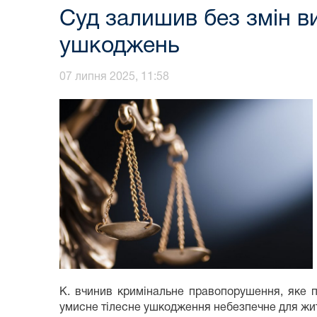
Суд залишив без змін в
ушкоджень
07 липня 2025, 11:58
К. вчинив кримінальне правопорушення, яке п
умисне тілесне ушкодження небезпечне для жит