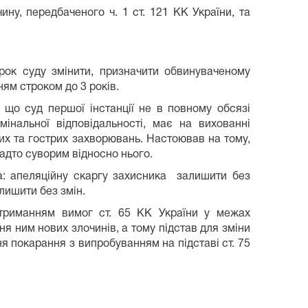
ну, передбаченого ч. 1 ст. 121 КК України, та
рок суду змінити, призначити обвинуваченому
ням строком до 3 років.
 що суд першої інстанції не в повному обсязі
інальної відповідальності, має на вихованні
них та гострих захворювань. Настоював на тому,
адто суворим відносно нього.
ла: апеляційну скаргу захисника залишити без
лишити без змін.
отриманням вимог ст. 65 КК України у межах
ня ним нових злочинів, а тому підстав для зміни
я покарання з випробуванням на підставі ст. 75