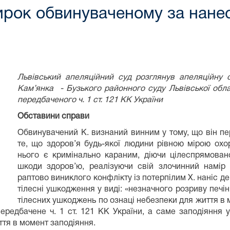
ирок обвинуваченому за нане
Львівський апеляційний суд розглянув апеляційну 
Кам’янка - Бузького районного суду Львівської обла
передбаченого ч. 1 ст. 121 КК України
Обставини справи
Обвинувачений К. визнаний винним у тому, що він п
те, що здоров’я будь-якої людини рівною мірою ох
нього є кримінально караним, діючи цілеспрямован
шкоди здоров’ю, реалізуючи свій злочинний намір 
раптово виниклого конфлікту із потерпілим Х. наніс де
тілесні ушкодження у виді: «незначного розриву печін
тілесних ушкоджень по ознаці небезпеки для життя в 
ередбачене ч. 1 ст. 121 КК України, а саме заподіяння 
тя в момент заподіяння.