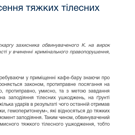
сення тяжких тілесних
скаргу захисника обвинуваченого К. на вирок
сті у вчиненні кримінального правопорушення,
еребуваючи у приміщенні кафе-бару знаючи про
ороняється законом, протиправне посягання на
о, протиправно, умисно, та з метою завдання
на заподіяння тілесних ушкоджень, на ґрунті
кілька ударів в результаті чого останній отримав
ки, гемоперитонеум», які відносяться до тяжких
момент заподіяння. Таким чином, обвинувачений
умисного тяжкого тілесного ушкодження, тобто