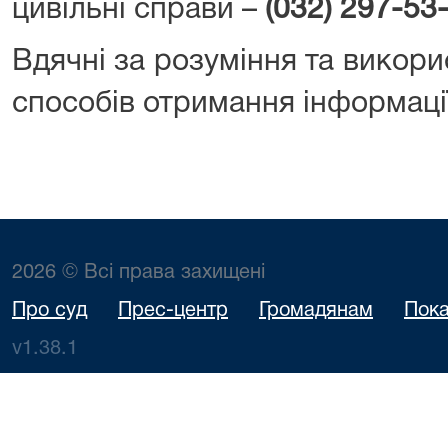
цивільні справи –
(032) 297-53
Вдячні за розуміння та викор
способів отримання інформації
2026 © Всі права захищені
Про суд
Прес-центр
Громадянам
Пока
v1.38.1