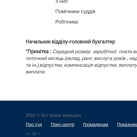
з них:
Помічники суддів
Робітники
Начальник відділу-головний бухгалт
*Примітка :
Середній розмір заробітної плати в
поточний місяць (оклад, ранг, вислуга років , на
та ін.),відпустки, компенсація відпустки, випла
виплати.
2026 © Всі права захищені
Про суд
Прес-центр
Громадянам
Показники
v1.38.1