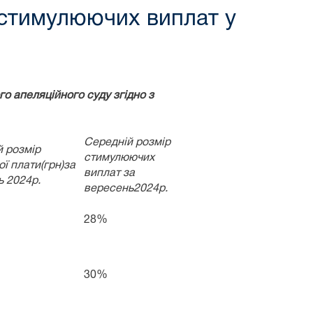
а стимулюючих виплат у
о апеляційного суду згідно з
Середній розмір
й розмір
стимулюючих
ої плати(грн)за
виплат за
ь 2024р.
вересень2024р.
28%
30%