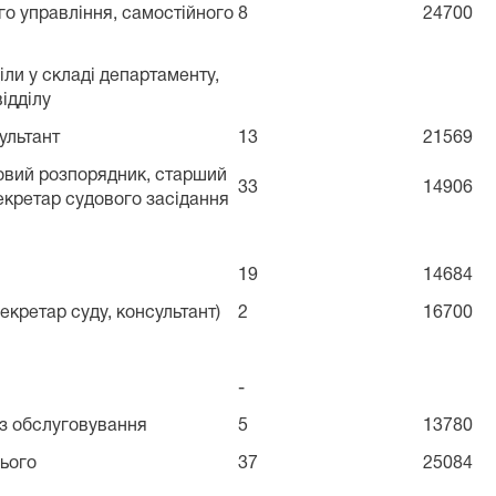
го управління, самостійного
8
24700
іли у складі департаменту,
ідділу
ультант
13
21569
довий розпорядник, старший
33
14906
секретар судового засідання
19
14684
екретар суду, консультант)
2
16700
-
 з обслуговування
5
13780
сього
37
25084