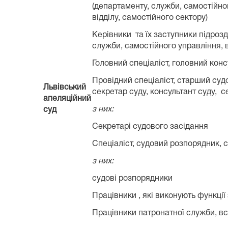
(департаменту, служби, самостійно
відділу, самостійного сектору)
Керівники та їх заступники підрозд
служби, самостійного управління, в
Головний спеціаліст, головний конс
Провідний спеціаліст, старший су
Львівський
секретар суду, консультант суду, 
апеляційний
з них:
суд
Секретарі судового засідання
Спеціаліст, судовий розпорядник, с
з них:
судові розпорядники
Працівники , які виконують функції
Працівники патронатної служби, в