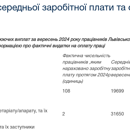
середньої заробітної плати т
юючих виплат за вересень 2024 року працівників Львівськог
ормацією про фактичні видатки на оплату праці
Фактична чисельність
працівників ,яким
Середні
нараховано заробітну
заробітн
плату протягом 2024р
вересен
(одиниць)
108
19699
таріату/апарату, та їх
2
31650
та їх заступники