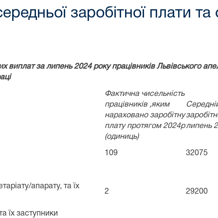
середньої заробітної плати т
х виплат за липень 2024 року працівників Львівського апел
аці
Фактична чисельність
працівників ,яким
Середні
нараховано заробітну
заробітн
плату протягом 2024р
липень 2
(одиниць)
109
32075
таріату/апарату, та їх
2
29200
та їх заступники