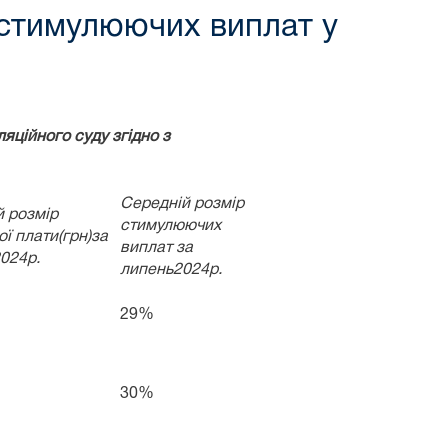
а стимулюючих виплат у
яційного суду згідно з
Середній розмір
й розмір
стимулюючих
ої плати(грн)за
виплат за
024р.
липень2024р.
29%
30%