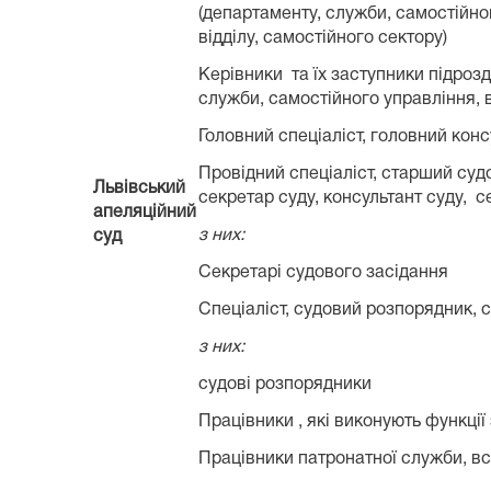
(департаменту, служби, самостійно
відділу, самостійного сектору)
Керівники та їх заступники підрозд
служби, самостійного управління, в
Головний спеціаліст, головний конс
Провідний спеціаліст, старший су
Львівський
секретар суду, консультант суду, 
апеляційний
з них:
суд
Секретарі судового засідання
Спеціаліст, судовий розпорядник, с
з них:
судові розпорядники
Працівники , які виконують функції
Працівники патронатної служби, в