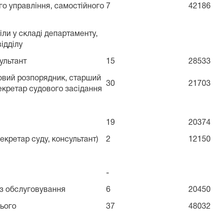
го управління, самостійного
7
42186
іли у складі департаменту,
ідділу
ультант
15
28533
довий розпорядник, старший
30
21703
секретар судового засідання
19
20374
екретар суду, консультант)
2
12150
-
 з обслуговування
6
20450
сього
37
48032