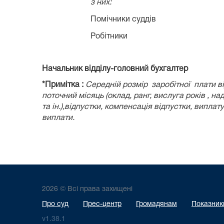
з них:
Помічники суддів
Робітники
Начальник відділу-головний бухгалт
*Примітка :
Середній розмір заробітної плати в
поточний місяць (оклад, ранг, вислуга років , на
та ін.),відпустки, компенсація відпустки, випла
виплати.
2026 © Всі права захищені
Про суд
Прес-центр
Громадянам
Показники
v1.38.1