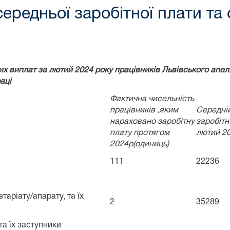
ередньої заробітної плати та
х виплат за лютий 2024 року працівників Львівського апеля
аці
Фактична чисельність
працівників ,яким
Середні
нараховано заробітну
заробітн
плату протягом
лютий 20
2024р(одиниць)
111
22236
таріату/апарату, та їх
2
35289
та їх заступники