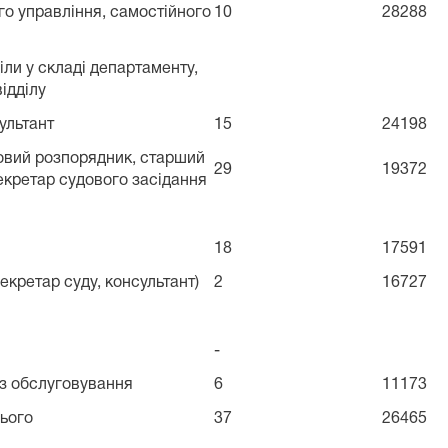
го управління, самостійного
10
28288
іли у складі департаменту,
ідділу
ультант
15
24198
довий розпорядник, старший
29
19372
секретар судового засідання
18
17591
екретар суду, консультант)
2
16727
-
 з обслуговування
6
11173
сього
37
26465