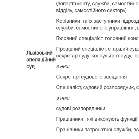
(департаменту, служби, самостійно
відділу, самостійного сектору)
Керівники та їх заступники підрозд
служби, самостійного управління, в
Головний спеціаліст, головний конс
Провідний спеціаліст, старший су
Львівський
секретар суду, консультант суду, 
апеляційний
з них:
суд
Секретарі судового засідання
Спеціаліст, судовий розпорядник, с
з них:
судові розпорядники
Працівники , які виконують функції
Працівники патронатної служби, в