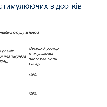
 стимулюючих відсотків
ційного суду згідно з
Середній розмір
й розмір
стимулюючих
ої плати(грн)за
виплат за лютий
24р.
2024р.
40%
30%